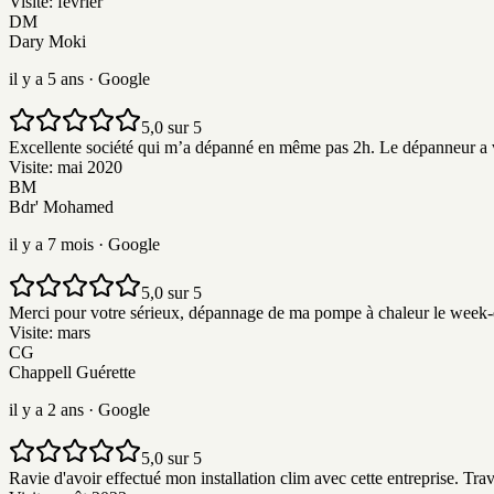
Visite:
février
DM
Dary Moki
il y a 5 ans
· Google
5,0 sur 5
Excellente société qui m’a dépanné en même pas 2h. Le dépanneur a vu en
Visite:
mai 2020
BM
Bdr' Mohamed
il y a 7 mois
· Google
5,0 sur 5
Merci pour votre sérieux, dépannage de ma pompe à chaleur le week-en
Visite:
mars
CG
Chappell Guérette
il y a 2 ans
· Google
5,0 sur 5
Ravie d'avoir effectué mon installation clim avec cette entreprise. Tr