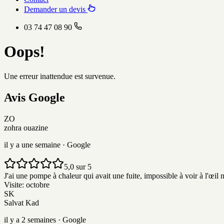
Demander un devis
03 74 47 08 90
Oops!
Une erreur inattendue est survenue.
Avis
G
o
o
g
l
e
ZO
zohra ouazine
il y a une semaine
· Google
5,0 sur 5
J'ai une pompe à chaleur qui avait une fuite, impossible à voir à l'œil nu.
Visite:
octobre
SK
Salvat Kad
il y a 2 semaines
· Google