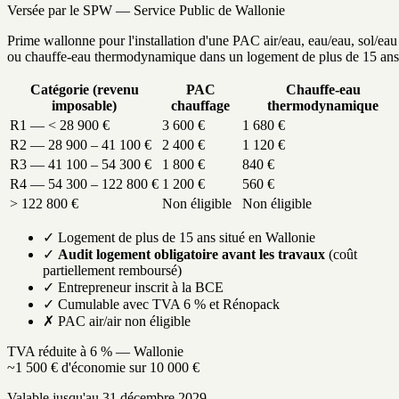
Versée par le SPW — Service Public de Wallonie
Prime wallonne pour l'installation d'une PAC air/eau, eau/eau, sol/eau
ou chauffe-eau thermodynamique dans un logement de plus de 15 ans
Catégorie (revenu
PAC
Chauffe-eau
imposable)
chauffage
thermodynamique
R1 — < 28 900 €
3 600 €
1 680 €
R2 — 28 900 – 41 100 €
2 400 €
1 120 €
R3 — 41 100 – 54 300 €
1 800 €
840 €
R4 — 54 300 – 122 800 €
1 200 €
560 €
> 122 800 €
Non éligible
Non éligible
✓ Logement de plus de 15 ans situé en Wallonie
✓
Audit logement obligatoire avant les travaux
(coût
partiellement remboursé)
✓ Entrepreneur inscrit à la BCE
✓ Cumulable avec TVA 6 % et Rénopack
✗ PAC air/air non éligible
TVA réduite à 6 % — Wallonie
~1 500 € d'économie sur 10 000 €
Valable jusqu'au 31 décembre 2029