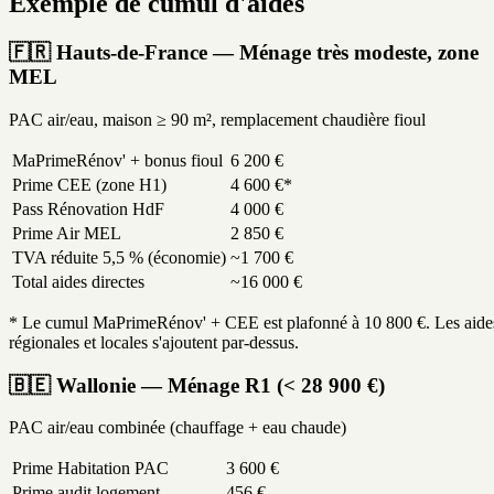
Exemple de cumul d'aides
🇫🇷 Hauts-de-France — Ménage très modeste, zone
MEL
PAC air/eau, maison ≥ 90 m², remplacement chaudière fioul
MaPrimeRénov' + bonus fioul
6 200 €
Prime CEE (zone H1)
4 600 €*
Pass Rénovation HdF
4 000 €
Prime Air MEL
2 850 €
TVA réduite 5,5 % (économie)
~1 700 €
Total aides directes
~16 000 €
* Le cumul MaPrimeRénov' + CEE est plafonné à 10 800 €. Les aide
régionales et locales s'ajoutent par-dessus.
🇧🇪 Wallonie — Ménage R1 (< 28 900 €)
PAC air/eau combinée (chauffage + eau chaude)
Prime Habitation PAC
3 600 €
Prime audit logement
456 €