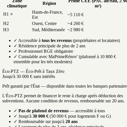
Zone
Prime CEE (PAC air/eau, ≥ 9
Région
climatique
m²)
Hauts-de-France,
H1 ⭐
~5 110 €
Est
H2
Ouest, Centre
~4 260 €
H3
Sud, Méditerranée
~2 980 €
✓ Accessible à
tous les revenus
(propriétaires et locataires)
✓ Résidence principale de plus de 2 ans
✓ Professionnel RGE obligatoire
✓ Cumulable avec MaPrimeRénov' (plafonné à 10 800 €
ensemble pour les très modestes)
Éco-PTZ — Éco-Prêt à Taux Zéro
Jusqu'à 30 000 € sans intérêts
Prêt garanti par l'État — disponible dans toutes les banques partenaire
L'Éco-PTZ permet de financer le reste à charge après déduction des
subventions. Aucune condition de revenus, remboursable sur 20 ans.
✓
Pas de plafond de revenus
— accessible à tous
✓ Jusqu'à
30 000 €
(50 000 € pour logements F ou G)
✓ Remboursable sur jusqu'à
20 ans
✓ Logement de plus de 2 ans, résidence principale