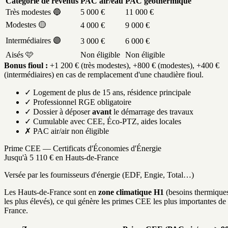
Catégorie de revenus
PAC air/eau
PAC géothermique
Très modestes 🔵
5 000 €
11 000 €
Modestes 🟡
4 000 €
9 000 €
Intermédiaires 🟣
3 000 €
6 000 €
Aisés 🩷
Non éligible
Non éligible
Bonus fioul :
+1 200 € (très modestes), +800 € (modestes), +400 €
(intermédiaires) en cas de remplacement d'une chaudière fioul.
✓ Logement de plus de 15 ans, résidence principale
✓ Professionnel RGE obligatoire
✓ Dossier à déposer
avant
le démarrage des travaux
✓ Cumulable avec CEE, Éco-PTZ, aides locales
✗ PAC air/air non éligible
Prime CEE — Certificats d'Économies d'Énergie
Jusqu'à 5 110 € en Hauts-de-France
Versée par les fournisseurs d'énergie (EDF, Engie, Total…)
Les Hauts-de-France sont en
zone climatique H1
(besoins thermique
les plus élevés), ce qui génère les primes CEE les plus importantes de
France.