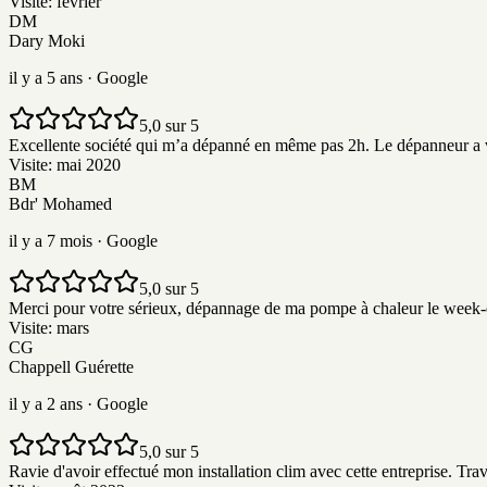
Visite:
février
DM
Dary Moki
il y a 5 ans
· Google
5,0 sur 5
Excellente société qui m’a dépanné en même pas 2h. Le dépanneur a vu en
Visite:
mai 2020
BM
Bdr' Mohamed
il y a 7 mois
· Google
5,0 sur 5
Merci pour votre sérieux, dépannage de ma pompe à chaleur le week-en
Visite:
mars
CG
Chappell Guérette
il y a 2 ans
· Google
5,0 sur 5
Ravie d'avoir effectué mon installation clim avec cette entreprise. Tr