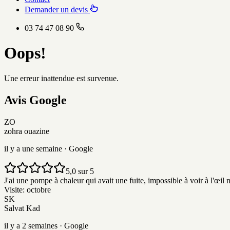
Demander un devis
03 74 47 08 90
Oops!
Une erreur inattendue est survenue.
Avis
G
o
o
g
l
e
ZO
zohra ouazine
il y a une semaine
· Google
5,0 sur 5
J'ai une pompe à chaleur qui avait une fuite, impossible à voir à l'œil nu.
Visite:
octobre
SK
Salvat Kad
il y a 2 semaines
· Google